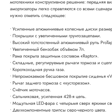
мототехники конструктивное решение: передняя ви
амортизаторы легко справляются со всеми сцена
нужно отметить следующее:
• Усиленные алюминиевые колесные диски размерн
• Покрышки c увеличенными грунтозацепами.
• Высокий толстостенный алюминиевый руль ProTa
• Увеличенный бензобак объёмом 7л.
• Рама покрыта защитным составом «Raptor».
• Складные, регулируемые рычаги тормоза и сцепл
• Короткоходная ручка газа.
• Непромокаемое бесшовное покрытие сиденья «Vall
• Рычаг заднего тормоза с «кусторезом».
• Счётчик моточасов.
• Сальниковая, усиленная 428-я цепь.
• Модульная LED-фара с четырьмя сверх яркими с
• Двухкомпонентные грипсы серо-черного цвета.