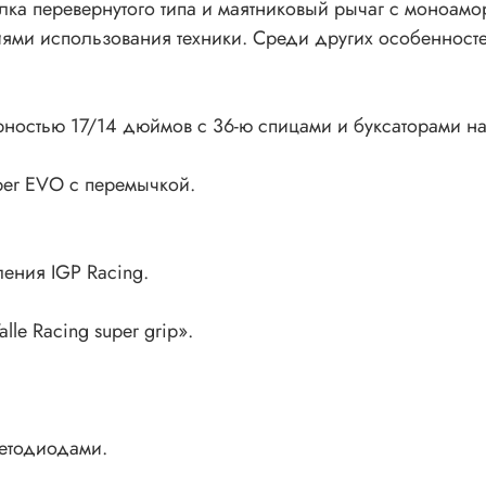
лка перевернутого типа и маятниковый рычаг с моноамор
риями использования техники. Среди других особеннос
остью 17/14 дюймов с 36-ю спицами и буксаторами на
per EVO с перемычкой.
ения IGP Racing.
e Racing super grip».
ветодиодами.