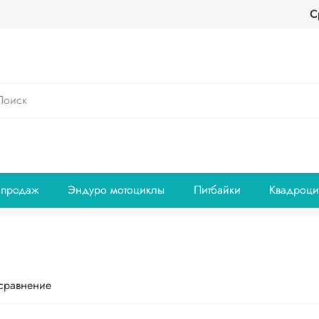
С
 продаж
Эндуро мотоциклы
Питбайки
Квадроци
 сравнение