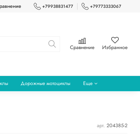
равнение
+79938831477
+79773333067
Сравнение
Избранное
клы
Дорожные мотоциклы
Еще
арт.
204385-2