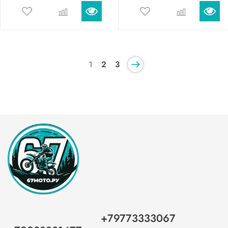
1
2
3
+79773333067