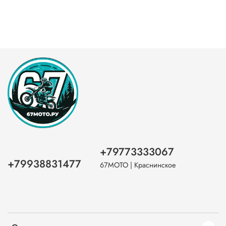
+79773333067
+79938831477
67МОТО | Краснинское