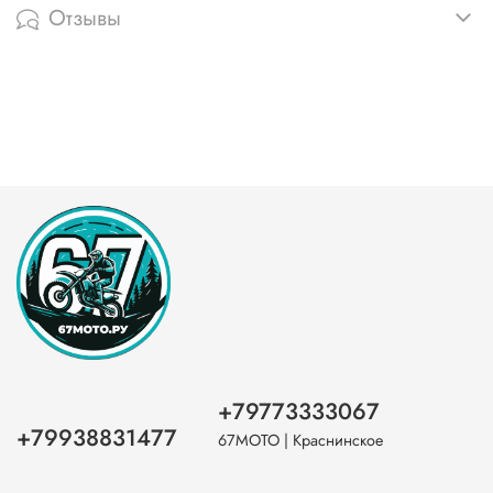
Отзывы
+79773333067
+79938831477
67МОТО | Краснинское