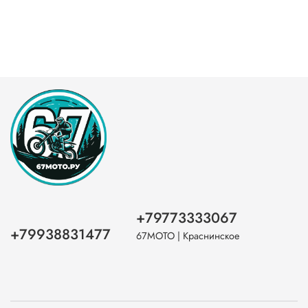
+79773333067
+79938831477
67МОТО | Краснинское